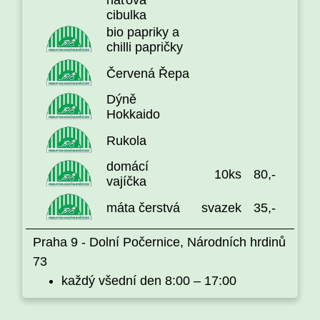
naťová
cibulka
bio papriky a
chilli papričky
Červená Řepa
Dýně
Hokkaido
Rukola
domácí
10ks
80,-
vajíčka
máta čerstvá
svazek
35,-
Praha 9 - Dolní Počernice, Národních hrdinů
73
každý všední den 8:00 – 17:00