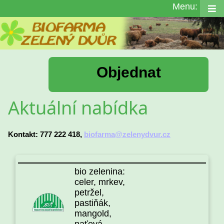
Menu:
Objednat
Aktuální nabídka
Kontakt: 777 222 418,
biofarma@zelenydvur.cz
bio zelenina:
celer, mrkev,
petržel,
pastiňák,
mangold,