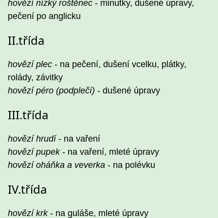
hovězí nízký roštěnec
- minutky, dušené úpravy,
pečení po anglicku
II.třída
hovězí plec
- na pečení, dušení vcelku, plátky,
rolády, závitky
hovězí péro (podplečí)
- dušené úpravy
III.třída
hovězí hrudí
- na vaření
hovězí pupek
- na vaření, mleté úpravy
hovězí oháňka a veverka
- na polévku
IV.třída
hovězí krk
- na guláše, mleté úpravy