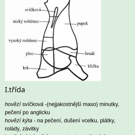
I.třída
hovězí svíčková
-(nejjakostnější maso) minutky,
pečení po anglicku
hovězí kýta
- na pečení, dušení vcelku, plátky,
rolády, závitky