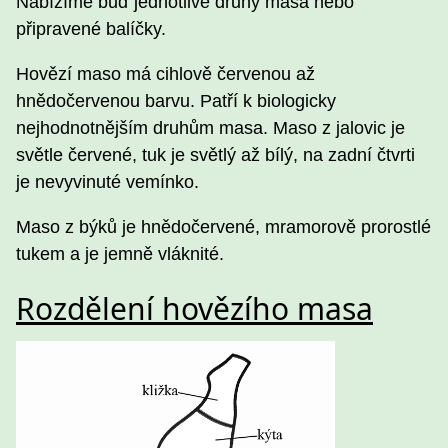
Nabízíme buď jednotlivé druhy masa nebo
připravené balíčky.
Hovězí maso má cihlově červenou až
hnědočervenou barvu. Patří k biologicky
nejhodnotnějším druhům masa. Maso z jalovic je
světle červené, tuk je světlý až bílý, na zadní čtvrti
je nevyvinuté vemínko.
Maso z býků je hnědočervené, mramorově prorostlé
tukem a je jemně vláknité.
Rozdělení hovězího masa